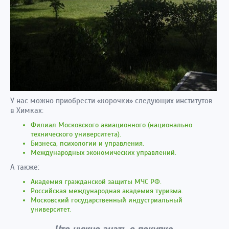
У нас можно приобрести «корочки» следующих институтов
в Химках:
Филиал Московского авиационного (национально
технического университета).
Бизнеса, психологии и управления.
Международных экономических управлений.
А также:
Академия гражданской защиты МЧС РФ.
Российская международная академия туризма.
Московский государственный индустриальный
университет.