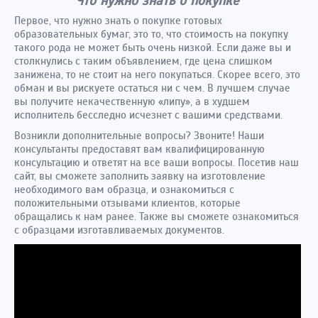
Что нужно знать о покупке
Первое, что нужно знать о покупке готовых
образовательных бумаг, это то, что стоимость на покупку
такого рода не может быть очень низкой. Если даже вы и
столкнулись с таким объявлением, где цена слишком
занижена, то не стоит на него покупаться. Скорее всего, это
обман и вы рискуете остаться ни с чем. В лучшем случае
вы получите некачественную «липу», а в худшем
исполнитель бесследно исчезнет с вашими средствами.
Возникли дополнительные вопросы? Звоните! Наши
консультанты предоставят вам квалифицированную
консультацию и ответят на все ваши вопросы. Посетив наш
сайт, вы сможете заполнить заявку на изготовление
необходимого вам образца, и ознакомиться с
положительными отзывами клиентов, которые
обращались к нам ранее. Также вы сможете ознакомиться
с образцами изготавливаемых документов.